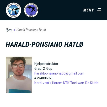
H
MENY
o
p
p
Hjem
Harald-Ponsiano Hatlø
t
i
HARALD-PONSIANO HATLØ
l
h
o
Hjelpeinstruktør
v
Grad:
2. Gup
haraldponsianohatlo@gmail.com
e
4794886926
d
Nord-vest /
Haram NTN Taekwon-Do Klubb
i
n
n