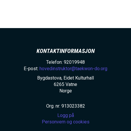
h
o
l
d
KONTAKTINFORMASJON
Telefon: 92019948
E-post:
hovedinstruktor@taekwon-do.org
Bygdastova, Eidet Kulturhall
6265
Vatne
Norge
Org. nr: 913023382
Logg på
Personvern og cookies