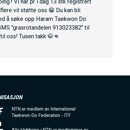
ing? Vi har pr i dag 13 stk registrert
ere vil støtte oss 😁 Du kan bli
, ved å søke opp Haram Taekwon Do
 SMS "grasrotandelen 913023382" til
til oss! Tusen takk 🥋👊
NISASJON
NTN er medlem av International
Taekwon-Do Federation - ITF
Alle klubbene i NTN er medlemmer av