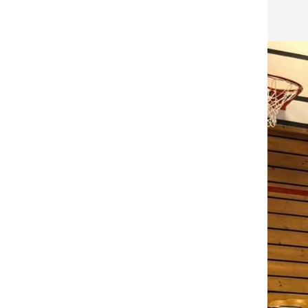
V
E
D
O
M
A
I