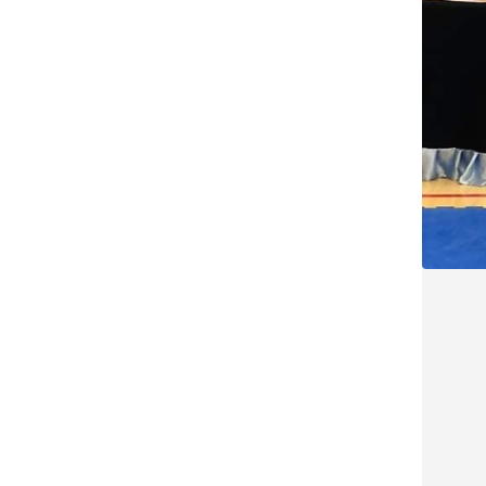
N
M
E
N
U