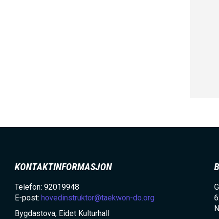
KONTAKTINFORMASJON
Telefon: 92019948
G
E-post:
hovedinstruktor@taekwon-do.org
6
N
Bygdastova, Eidet Kulturhall