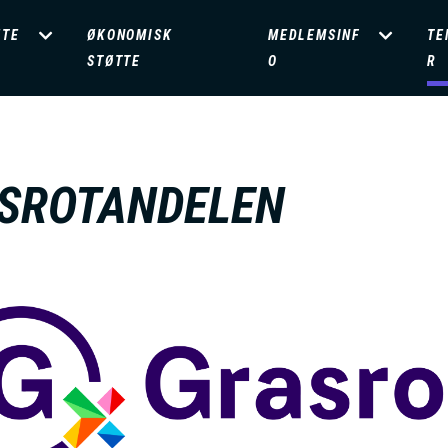
ETE
ØKONOMISK
MEDLEMSINF
TE
STØTTE
O
R
SROTANDELEN