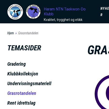
H
D
NYH
Haram NTN Taekwon-Do
o
Klubb
R
p
O
Kvalitet, trygghet og etikk
p
t
Hjem
Grasrotandelen
M
i
GRA
TEMASIDER
l
A
h
o
I
Gradering
v
Klubbkolleksjon
e
N
Undervisningsmateriell
d
i
M
Grasrotandelen
n
Rent idrettslag
n