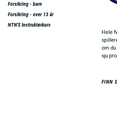
E
Forsikring - barn
h
o
N
Forsikring - over 13 år
l
NTN'S Instruktørkurs
d
U
Hele N
spille
S
om du 
sju pr
A
C
FINN 
T
I