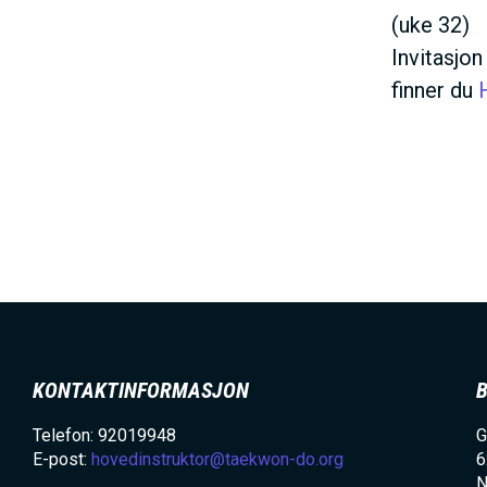
(uke 32)
Invitasjon
finner du
KONTAKTINFORMASJON
Telefon: 92019948
G
E-post:
hovedinstruktor@taekwon-do.org
6
N