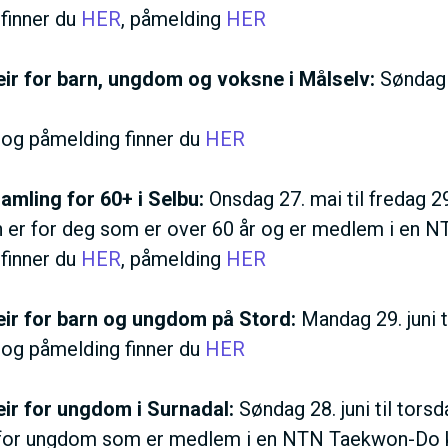
 finner du
HER
, påmelding
HER
r for barn, ungdom og voksne i Målselv:
Søndag 2
n og påmelding finner du
HER
ling for 60+ i Selbu:
Onsdag 27. mai til fredag 2
 er for deg som er over 60 år og er medlem i en 
 finner du
HER
, påmelding
HER
ir for barn og ungdom på Stord:
Mandag 29. juni ti
n og påmelding finner du
HER
r for ungdom i Surnadal:
Søndag 28. juni til torsd
 for ungdom som er medlem i en NTN Taekwon-Do kl