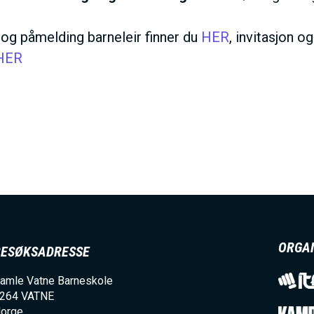
 og påmelding barneleir finner du
HER
, invitasjon 
HER
ORGA
BESØKSADRESSE
amle Vatne Barneskole
264
VATNE
orge