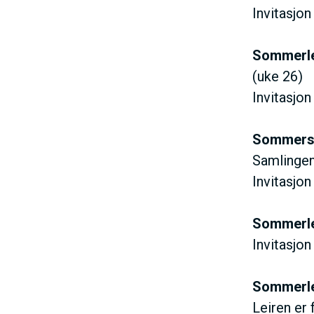
Invitasjon
V
Sommerlei
E
(uke 26)
Invitasjo
D
Sommersam
O
Samlingen
Invitasjon
M
Sommerle
A
Invitasjo
I
Sommerlei
Leiren er