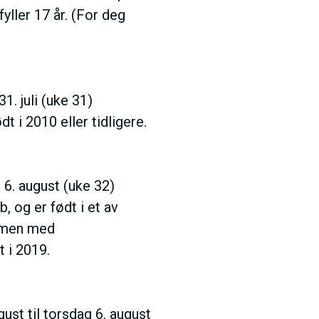
fyller 17 år. (For deg
31. juli (uke 31)
i 2010 eller tidligere.
 6. august (uke 32)
 og er født i et av
mmen med
t i 2019.
ust til torsdag 6. august