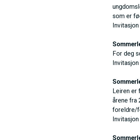
N
ungdomslei
som er fød
M
Invitasjon
E
Sommerlei
For deg s
N
Invitasjon
U
Sommerlei
Leiren er
årene fra
foreldre/f
Invitasjon
Sommerle