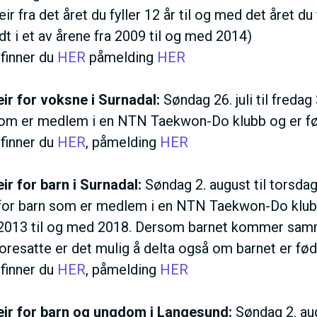
r fra det året du fyller 12 år til og med det året du 
t i et av årene fra 2009 til og med 2014)
 finner du
HER
påmelding
HER
r for voksne i Surnadal:
Søndag 26. juli til fredag 
om er medlem i en NTN Taekwon-Do klubb og er født 
 finner du
HER
, påmelding
HER
r for barn i Surnadal:
Søndag 2. august til torsdag
 for barn som er medlem i en NTN Taekwon-Do klubb,
 2013 til og med 2018. Dersom barnet kommer sa
oresatte er det mulig å delta også om barnet er fød
 finner du
HER
, påmelding
HER
ir for barn og ungdom i Langesund:
Søndag 2. aug