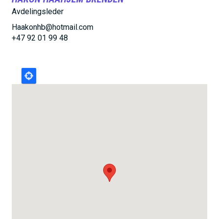
h
Avdelingsleder
o
Haakonhb@hotmail.com
l
+47 92 01 99 48
d