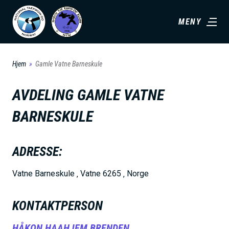
H
MENY
o
p
p
Hjem
Gamle Vatne Barneskule
t
i
AVDELING
GAMLE VATNE
l
BARNESKULE
h
o
v
ADRESSE:
e
Vatne Barneskule ‚ Vatne 6265 ‚ Norge
d
i
KONTAKTPERSON
n
n
HÅKON HAAHJEM BRENDEN