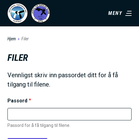
H
MENY
o
p
p
Hjem
Filer
t
i
FILER
l
h
Vennligst skriv inn passordet ditt for å få
o
tilgang til filene.
v
e
Passord
d
i
n
Passord for å få tilgang til filene.
n