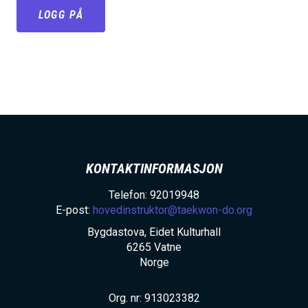
h
LOGG PÅ
o
l
d
KONTAKTINFORMASJON
Telefon: 92019948
E-post:
hovedinstruktor@taekwon-do.org
Bygdastova, Eidet Kulturhall
6265
Vatne
Norge
Org. nr: 913023382